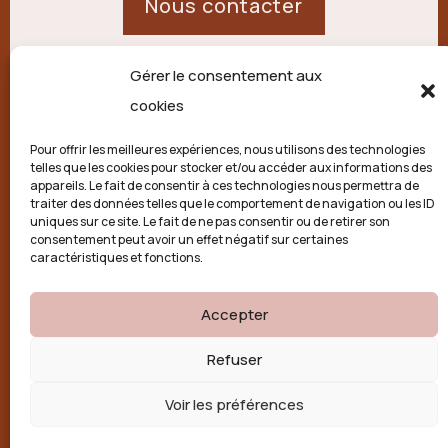
Nous contacter
Gérer le consentement aux
21 route de Palisse,
cookies
19250 Combressol
Pour offrir les meilleures expériences, nous utilisons des technologies
telles que les cookies pour stocker et/ou accéder aux informations des
Politique de confidentialité
appareils. Le fait de consentir à ces technologies nous permettra de
traiter des données telles que le comportement de navigation ou les ID
uniques sur ce site. Le fait de ne pas consentir ou de retirer son
Conditions générales
consentement peut avoir un effet négatif sur certaines
caractéristiques et fonctions.
Politique de cookies (UE)
Accepter

Refuser
Voir les préférences