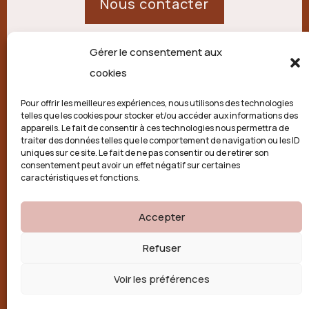
Nous contacter
Gérer le consentement aux
21 route de Palisse,
cookies
19250 Combressol
Pour offrir les meilleures expériences, nous utilisons des technologies
telles que les cookies pour stocker et/ou accéder aux informations des
Politique de confidentialité
appareils. Le fait de consentir à ces technologies nous permettra de
traiter des données telles que le comportement de navigation ou les ID
uniques sur ce site. Le fait de ne pas consentir ou de retirer son
Conditions générales
consentement peut avoir un effet négatif sur certaines
caractéristiques et fonctions.
Politique de cookies (UE)
Accepter

Refuser
Voir les préférences