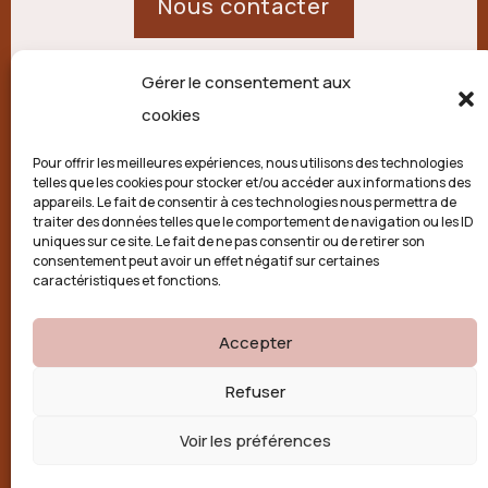
Nous contacter
Gérer le consentement aux
21 route de Palisse,
cookies
19250 Combressol
Pour offrir les meilleures expériences, nous utilisons des technologies
telles que les cookies pour stocker et/ou accéder aux informations des
Politique de confidentialité
appareils. Le fait de consentir à ces technologies nous permettra de
traiter des données telles que le comportement de navigation ou les ID
uniques sur ce site. Le fait de ne pas consentir ou de retirer son
Conditions générales
consentement peut avoir un effet négatif sur certaines
caractéristiques et fonctions.
Politique de cookies (UE)
Accepter

Refuser
Voir les préférences