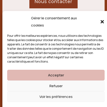
Nous contacter
Gérer le consentement aux
21 route de Palisse,
cookies
19250 Combressol
Pour offrir les meilleures expériences, nous utilisons des technologies
telles que les cookies pour stocker et/ou accéder aux informations des
Politique de confidentialité
appareils. Le fait de consentir à ces technologies nous permettra de
traiter des données telles que le comportement de navigation ou les ID
uniques sur ce site. Le fait de ne pas consentir ou de retirer son
Conditions générales
consentement peut avoir un effet négatif sur certaines
caractéristiques et fonctions.
Politique de cookies (UE)
Accepter

Refuser
Voir les préférences