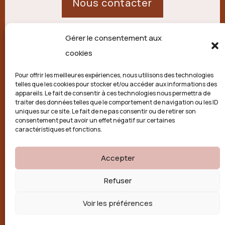
Nous contacter
Gérer le consentement aux
21 route de Palisse,
cookies
19250 Combressol
Pour offrir les meilleures expériences, nous utilisons des technologies
telles que les cookies pour stocker et/ou accéder aux informations des
Politique de confidentialité
appareils. Le fait de consentir à ces technologies nous permettra de
traiter des données telles que le comportement de navigation ou les ID
uniques sur ce site. Le fait de ne pas consentir ou de retirer son
Conditions générales
consentement peut avoir un effet négatif sur certaines
caractéristiques et fonctions.
Politique de cookies (UE)
Accepter

Refuser
Voir les préférences