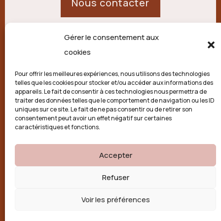
Nous contacter
Gérer le consentement aux
21 route de Palisse,
cookies
19250 Combressol
Pour offrir les meilleures expériences, nous utilisons des technologies
telles que les cookies pour stocker et/ou accéder aux informations des
Politique de confidentialité
appareils. Le fait de consentir à ces technologies nous permettra de
traiter des données telles que le comportement de navigation ou les ID
uniques sur ce site. Le fait de ne pas consentir ou de retirer son
Conditions générales
consentement peut avoir un effet négatif sur certaines
caractéristiques et fonctions.
Politique de cookies (UE)
Accepter

Refuser
Voir les préférences