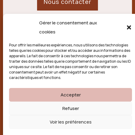
Nous contacter
Gérer le consentement aux
21 route de Palisse,
cookies
19250 Combressol
Pour offrir les meilleures expériences, nous utilisons des technologies
telles que les cookies pour stocker et/ou accéder aux informations des
Politique de confidentialité
appareils. Le fait de consentir à ces technologies nous permettra de
traiter des données telles que le comportement de navigation ou les ID
uniques sur ce site. Le fait de ne pas consentir ou de retirer son
Conditions générales
consentement peut avoir un effet négatif sur certaines
caractéristiques et fonctions.
Politique de cookies (UE)
Accepter

Refuser
Voir les préférences