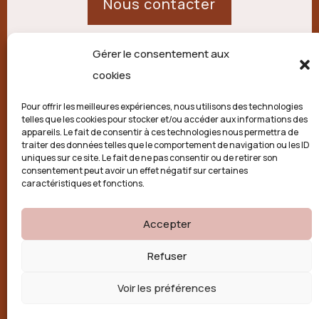
Nous contacter
Gérer le consentement aux
21 route de Palisse,
cookies
19250 Combressol
Pour offrir les meilleures expériences, nous utilisons des technologies
telles que les cookies pour stocker et/ou accéder aux informations des
Politique de confidentialité
appareils. Le fait de consentir à ces technologies nous permettra de
traiter des données telles que le comportement de navigation ou les ID
uniques sur ce site. Le fait de ne pas consentir ou de retirer son
Conditions générales
consentement peut avoir un effet négatif sur certaines
caractéristiques et fonctions.
Politique de cookies (UE)
Accepter

Refuser
Voir les préférences