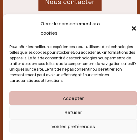
Nous contacter
Gérer le consentement aux
21 route de Palisse,
cookies
19250 Combressol
Pour offrir les meilleures expériences, nous utilisons des technologies
telles que les cookies pour stocker et/ou accéder aux informations des
Politique de confidentialité
appareils. Le fait de consentir à ces technologies nous permettra de
traiter des données telles que le comportement de navigation ou les ID
uniques sur ce site. Le fait de ne pas consentir ou de retirer son
Conditions générales
consentement peut avoir un effet négatif sur certaines
caractéristiques et fonctions.
Politique de cookies (UE)
Accepter

Refuser
Voir les préférences