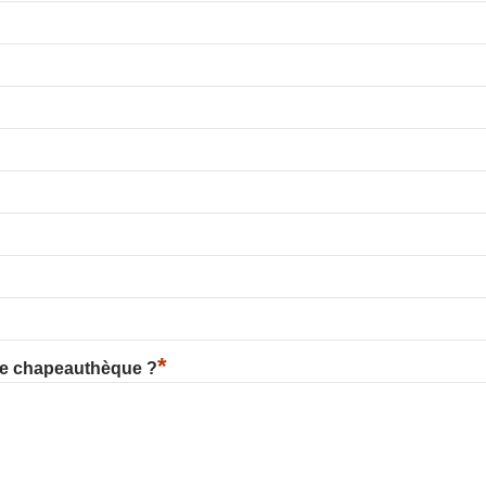
*
re chapeauthèque ?