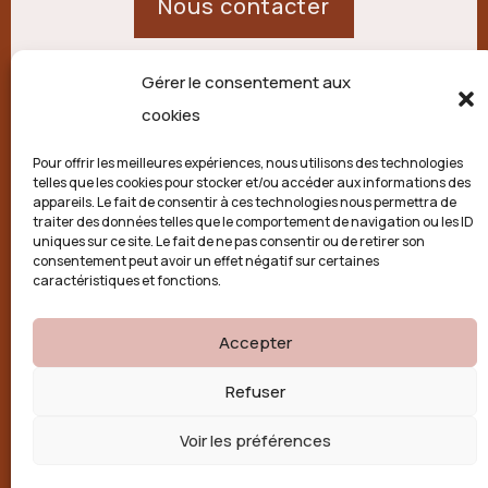
Nous contacter
Gérer le consentement aux
21 route de Palisse,
cookies
19250 Combressol
Pour offrir les meilleures expériences, nous utilisons des technologies
telles que les cookies pour stocker et/ou accéder aux informations des
Politique de confidentialité
appareils. Le fait de consentir à ces technologies nous permettra de
traiter des données telles que le comportement de navigation ou les ID
uniques sur ce site. Le fait de ne pas consentir ou de retirer son
Conditions générales
consentement peut avoir un effet négatif sur certaines
caractéristiques et fonctions.
Politique de cookies (UE)
Accepter

Refuser
Voir les préférences