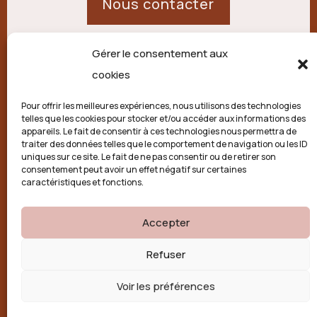
Nous contacter
Gérer le consentement aux
21 route de Palisse,
cookies
19250 Combressol
Pour offrir les meilleures expériences, nous utilisons des technologies
telles que les cookies pour stocker et/ou accéder aux informations des
Politique de confidentialité
appareils. Le fait de consentir à ces technologies nous permettra de
traiter des données telles que le comportement de navigation ou les ID
uniques sur ce site. Le fait de ne pas consentir ou de retirer son
Conditions générales
consentement peut avoir un effet négatif sur certaines
caractéristiques et fonctions.
Politique de cookies (UE)
Accepter

Refuser
Voir les préférences