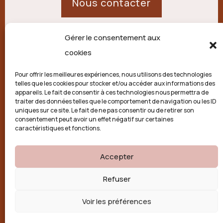
Nous contacter
Gérer le consentement aux
21 route de Palisse,
cookies
19250 Combressol
Pour offrir les meilleures expériences, nous utilisons des technologies
telles que les cookies pour stocker et/ou accéder aux informations des
Politique de confidentialité
appareils. Le fait de consentir à ces technologies nous permettra de
traiter des données telles que le comportement de navigation ou les ID
uniques sur ce site. Le fait de ne pas consentir ou de retirer son
Conditions générales
consentement peut avoir un effet négatif sur certaines
caractéristiques et fonctions.
Politique de cookies (UE)
Accepter

Refuser
Voir les préférences