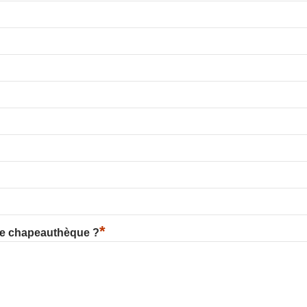
*
re chapeauthèque ?