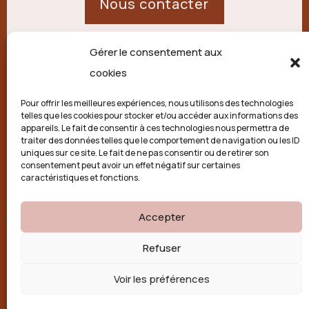
Nous contacter
Gérer le consentement aux
21 route de Palisse,
cookies
19250 Combressol
Pour offrir les meilleures expériences, nous utilisons des technologies
telles que les cookies pour stocker et/ou accéder aux informations des
Politique de confidentialité
appareils. Le fait de consentir à ces technologies nous permettra de
traiter des données telles que le comportement de navigation ou les ID
uniques sur ce site. Le fait de ne pas consentir ou de retirer son
Conditions générales
consentement peut avoir un effet négatif sur certaines
caractéristiques et fonctions.
Politique de cookies (UE)
Accepter

Refuser
Voir les préférences