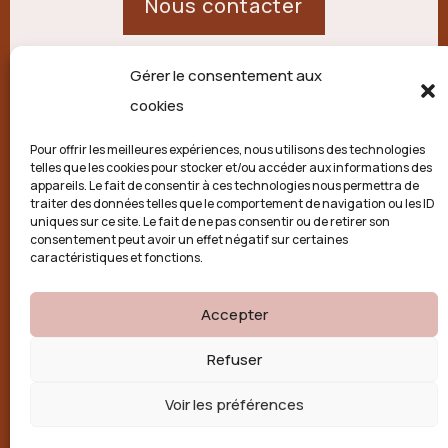
Nous contacter
Gérer le consentement aux
21 route de Palisse,
cookies
19250 Combressol
Pour offrir les meilleures expériences, nous utilisons des technologies
telles que les cookies pour stocker et/ou accéder aux informations des
Politique de confidentialité
appareils. Le fait de consentir à ces technologies nous permettra de
traiter des données telles que le comportement de navigation ou les ID
uniques sur ce site. Le fait de ne pas consentir ou de retirer son
Conditions générales
consentement peut avoir un effet négatif sur certaines
caractéristiques et fonctions.
Politique de cookies (UE)
Accepter

Refuser
Voir les préférences