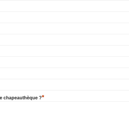
*
re chapeauthèque ?