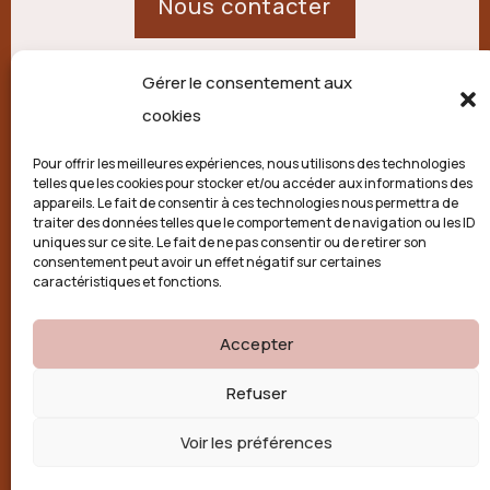
Nous contacter
Gérer le consentement aux
21 route de Palisse,
cookies
19250 Combressol
Pour offrir les meilleures expériences, nous utilisons des technologies
telles que les cookies pour stocker et/ou accéder aux informations des
Politique de confidentialité
appareils. Le fait de consentir à ces technologies nous permettra de
traiter des données telles que le comportement de navigation ou les ID
uniques sur ce site. Le fait de ne pas consentir ou de retirer son
Conditions générales
consentement peut avoir un effet négatif sur certaines
caractéristiques et fonctions.
Politique de cookies (UE)
Accepter

Refuser
Voir les préférences