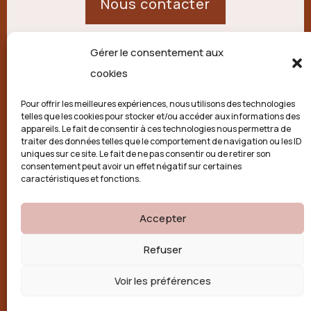
Nous contacter
Gérer le consentement aux
21 route de Palisse,
cookies
19250 Combressol
Pour offrir les meilleures expériences, nous utilisons des technologies
telles que les cookies pour stocker et/ou accéder aux informations des
Politique de confidentialité
appareils. Le fait de consentir à ces technologies nous permettra de
traiter des données telles que le comportement de navigation ou les ID
uniques sur ce site. Le fait de ne pas consentir ou de retirer son
Conditions générales
consentement peut avoir un effet négatif sur certaines
caractéristiques et fonctions.
Politique de cookies (UE)
Accepter

Refuser
Voir les préférences