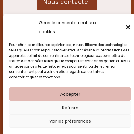
Nous contacter
Gérer le consentement aux
21 route de Palisse,
cookies
19250 Combressol
Pour offrir les meilleures expériences, nous utilisons des technologies
telles que les cookies pour stocker et/ou accéder aux informations des
Politique de confidentialité
appareils. Le fait de consentir à ces technologies nous permettra de
traiter des données telles que le comportement de navigation ou les ID
uniques sur ce site. Le fait de ne pas consentir ou de retirer son
Conditions générales
consentement peut avoir un effet négatif sur certaines
caractéristiques et fonctions.
Politique de cookies (UE)
Accepter

Refuser
Voir les préférences