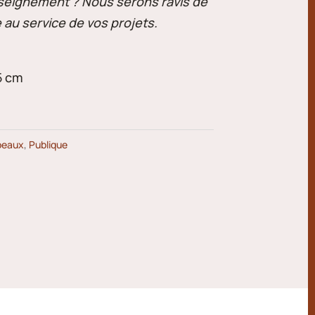
seignement ? Nous serons ravis de
 au service de vos projets.
5 cm
peaux
,
Publique