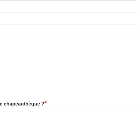
*
re chapeauthèque ?