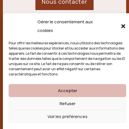
Nous contacter
Gérer le consentement aux
21 route de Palisse,
cookies
19250 Combressol
Pour offrir les meilleures expériences, nous utilisons des technologies
telles que les cookies pour stocker et/ou accéder aux informations des
Politique de confidentialité
appareils. Le fait de consentir à ces technologies nous permettra de
traiter des données telles que le comportement de navigation ou les ID
uniques sur ce site. Le fait de ne pas consentir ou de retirer son
Conditions générales
consentement peut avoir un effet négatif sur certaines
caractéristiques et fonctions.
Politique de cookies (UE)
Accepter

Refuser
Voir les préférences