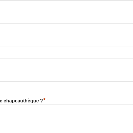
*
re chapeauthèque ?