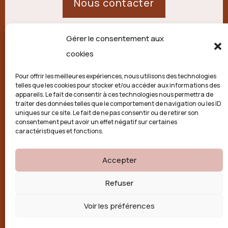
Nous contacter
Gérer le consentement aux
21 route de Palisse,
cookies
19250 Combressol
Pour offrir les meilleures expériences, nous utilisons des technologies
telles que les cookies pour stocker et/ou accéder aux informations des
Politique de confidentialité
appareils. Le fait de consentir à ces technologies nous permettra de
traiter des données telles que le comportement de navigation ou les ID
uniques sur ce site. Le fait de ne pas consentir ou de retirer son
Conditions générales
consentement peut avoir un effet négatif sur certaines
caractéristiques et fonctions.
Politique de cookies (UE)
Accepter

Refuser
Voir les préférences