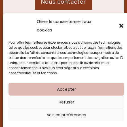
Nous contacter
Gérer le consentement aux
21 route de Palisse,
cookies
19250 Combressol
Pour offrir les meilleures expériences, nous utilisons des technologies
telles que les cookies pour stocker et/ou accéder aux informations des
Politique de confidentialité
appareils. Le fait de consentir à ces technologies nous permettra de
traiter des données telles que le comportement de navigation ou les ID
uniques sur ce site. Le fait de ne pas consentir ou de retirer son
Conditions générales
consentement peut avoir un effet négatif sur certaines
caractéristiques et fonctions.
Politique de cookies (UE)
Accepter

Refuser
Voir les préférences