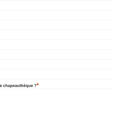
*
re chapeauthèque ?